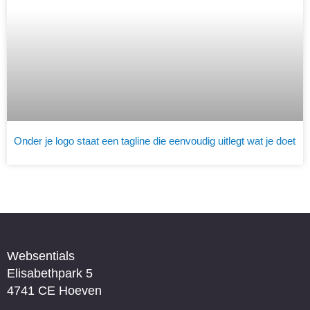
Onder je logo staat een tagline die eenvoudig uitlegt wat je doet
Websentials
Elisabethpark 5
4741 CE Hoeven