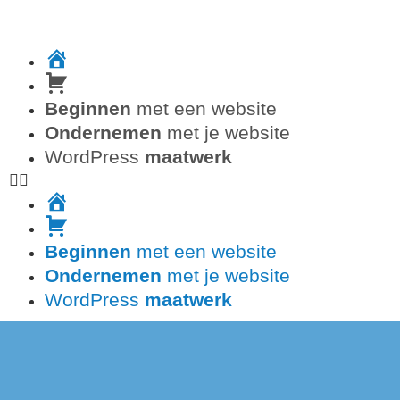
Nieuwe
homepage
Winkelmand
Beginnen
met
een website
Ondernemen
met
je website
WordPress
maatwerk
Nieuwe
homepage
Winkelmand
Beginnen
met
een website
Ondernemen
met
je website
WordPress
maatwerk